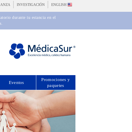
ÑANZA
INVESTIGACIÓN
ENGLISH
torio durante tu estancia en el
s.
Promociones y
Eventos
paquetes