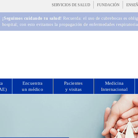
SERVICIOS DE SALUD
FUNDACIÓN
ENSE
¡Seguimos cuidando tu salud!
Recuerda: el uso de cubrebocas es obliga
hospital; con esto evitamos la propagación de enfermedades respiratoria
ta
Encuentra
Pacientes
Medicina
CAE)
un médico
y visitas
Internacional