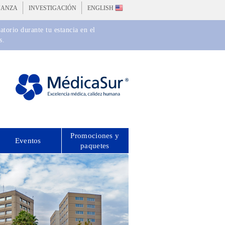
ÑANZA
INVESTIGACIÓN
ENGLISH
torio durante tu estancia en el
s.
Promociones y
Eventos
paquetes