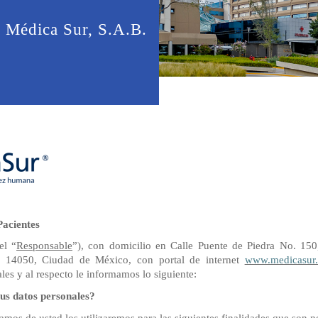
e Médica Sur, S.A.B.
Pacientes
el “
Responsable
”), con domicilio en Calle Puente de Piedra No. 150,
P. 14050, Ciudad de México, con portal de internet
www.medicasur
les y al respecto le informamos lo siguiente:
sus datos personales?
mos de usted los utilizaremos para las siguientes finalidades que son nec